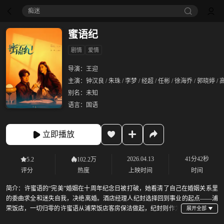
痴迷
蜜语纪
剧情
爱情
导演：
王迎
主演：
钟汉良 / 朱珠 / 李梦 / 经超 / 任彬 / 徐海乔 / 郭晓婷 /
别名：
未知
语言：
国语
立即播放
2026.04.13
41分42秒
5.2
102.2万
评分
热度
上映时间
时间
简介：
许蜜语的“完美”婚姻在十周年纪念日被打破，她看清了自己在婚姻关系里
的委曲求全和迷失自我，决绝离婚。酒店经理人纪封选择回到事业的起点——浦
荣饭店，一切归零的许蜜语从浦荣饭店客房保洁做起，纪封则作为
浦荣饭店新任总经理正式亮相。两人携手面对职场挑战，从同舟共济到爱意萌