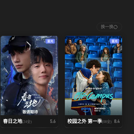
换一换
蓝光
蓝光
春日之地
校园之外 第一季
5.6
8.4
(24全)
(08全)