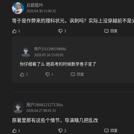
且聼龍吟
2026.04.30 11:00:32
等于是作弊来的理科状元，讽刺吗？实际上没穿越前不是
1
3
回复
用户251129655989fd
2026.05.16 15:03:01
你仔细看了么 她高考的时候数学卷子变了
2
1
回复
用户260412127156ix
2026.04.27 08:01:31
原著里那有这些个情节，导演瞎几把乱改
1
2
回复