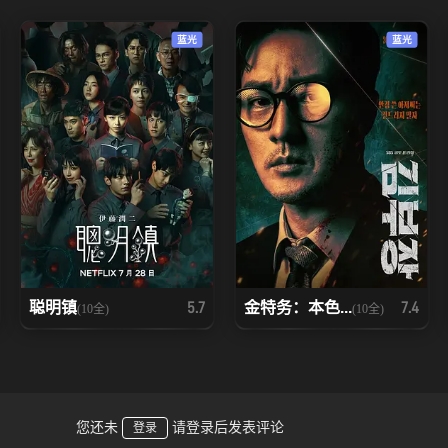
蓝光
蓝光
聪明镇
金特务：本色...
5.7
7.4
(10全)
(10全)
您还未
请登录后发表评论
登录