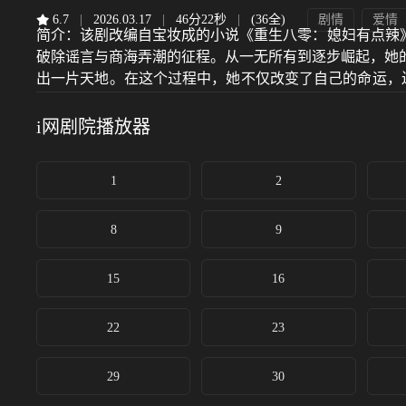
6.7
|
2026.03.17
|
46分22秒
|
(36全)
剧情
爱情
简介：
该剧改编自宝妆成的小说《重生八零：媳妇有点辣》
破除谣言与商海弄潮的征程。从一无所有到逐步崛起，她
出一片天地。在这个过程中，她不仅改变了自己的命运，
通往美好生活的关键。在这部剧中，观众将见证一个现代
i网剧院
播放器
1
2
8
9
15
16
22
23
29
30