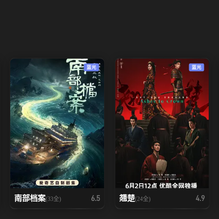
蓝光
蓝光
南部档案
翘楚
6.5
4.9
(33全)
(24全)