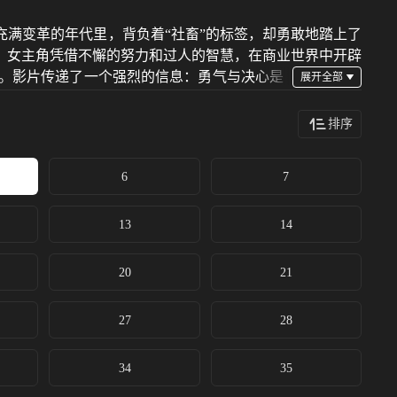
充满变革的年代里，背负着“社畜”的标签，却勇敢地踏上了
，女主角凭借不懈的努力和过人的智慧，在商业世界中开辟
。影片传递了一个强烈的信息：勇气与决心是
困顿到辉煌的华丽转身。
排序
6
7
13
14
20
21
27
28
34
35