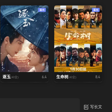
蓝光
蓝光
逐玉
生命树
6.4
8.4
(40全)
(40全)
写长文