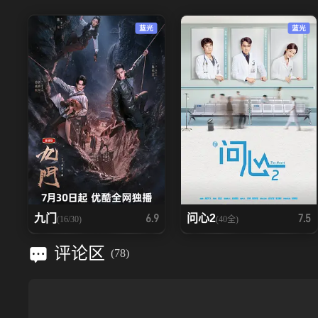
蓝光
蓝光
九门
问心2
6.9
7.5
(16/30)
(40全)
评论区
(
78
)