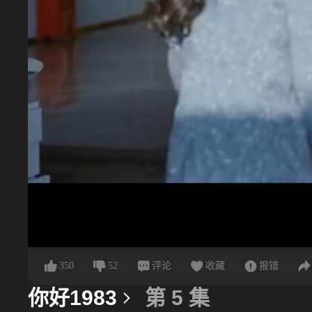
350
52
评论
收藏
报错
你好1983
第 5 集
更多信息