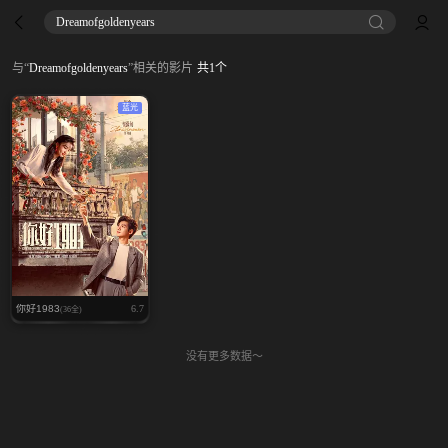
Dreamofgoldenyears
与
“
Dreamofgoldenyears
”
相关的影片
共
1
个
蓝光
你好1983
6.7
(36全)
没有更多数据～