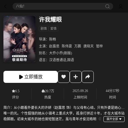
八仙！
许我耀眼
剧情
爱情
导演：
陈畅
主演：
赵露思
陈伟霆
万鹏
唐晓天
管梓
别名：
大乔小乔(剧版)
语言：
汉语普通话,国语
立即播放
2025.09.26
44分37秒
6.5
20.7万
评分
热度
上映时间
时间
简介：
从小跟着外婆长大的许妍（赵露思 饰）与父母有心结，只有外婆是她心里
唯一的光。个性倔强的她从小镇考上重点大学，孤身打拼近十年，才在大城市站
稳脚跟。初来大城市的她也曾短暂迷茫，虽与青年才俊沈皓明（陈
伟霆 饰）步入婚姻，却因出生背景、思维差异而渐生隔阂，最终分道扬镳。离婚