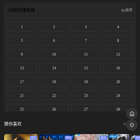
后的 她又丢了工作，面对爱情与事业双重打击，许妍快速整理好情绪并重振旗
鼓，她在事业上开拓新方向，领悟了亲情与爱情的真谛。 该剧改编自张悦然的小
i网剧院
播放器
排序
说《大乔小乔》。
1
2
3
4
5
6
7
8
9
10
11
12
13
14
15
16
17
18
19
20
21
22
23
24
25
26
27
28
29
30
31
32
猜你喜欢
换一换
蓝光
蓝光
蓝光
蓝